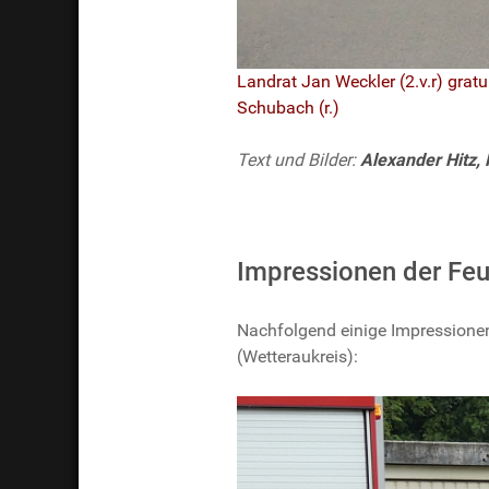
Landrat Jan Weckler (2.v.r) grat
Schubach (r.)
Text und Bilder:
Alexander Hitz,
Impressionen der Fe
Nachfolgend einige Impressionen
(Wetteraukreis):