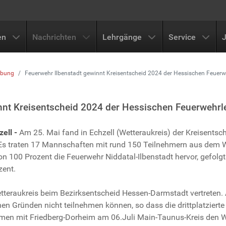
en
Nachrichten
Lehrgänge
Service
übung
Feuerwehr Ilbenstadt gewinnt Kreisentscheid 2024 der Hessischen Feuer
nnt Kreisentscheid 2024 der Hessischen Feuerwehr
ell -
Am 25. Mai fand in Echzell (Wetteraukreis) der Kreisentsc
Es traten 17 Mannschaften mit rund 150 Teilnehmern aus dem We
on 100 Prozent die Feuerwehr Niddatal-Ilbenstadt hervor, gefol
zent.
teraukreis beim Bezirksentscheid Hessen-Darmstadt vertreten. A
en Gründen nicht teilnehmen können, so dass die drittplatzier
en mit Friedberg-Dorheim am 06.Juli Main-Taunus-Kreis den Wet