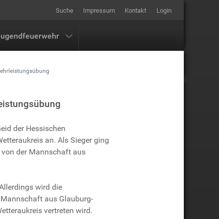
Suche
Impressum
Kontakt
Login
Jugendfeuerwehr
wehrleistungsübung
leistungsübung
heid der Hessischen
tteraukreis an. Als Sieger ging
gt von der Mannschaft aus
llerdings wird die
te Mannschaft aus Glauburg-
teraukreis vertreten wird.