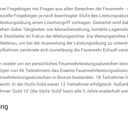
r Fragebögen mit Fragen aus allen Bereichen der Feuerwehr - si
zielle Fragebögen je nach beantragter Stufe des Leistungsabze
eistungsübung einen Löschangriff vortragen. Gestartet wird d
ehen dabei Tätigkeiten wie Menschenrettung, korrekte Lageme
er Steckleiter im Fokus der Wertungsrichter. Die Wertungsricht
Wetterau, um bei der Auswertung der Leistungsübung zu unterstü
fbahnen zeichnete sich zuverlässig die Feuerwehr Echzell veran
ch wieder um ein persönliches Feuerwehrleistungsabzeichen bew
gen von 46 Teilnehmern das Eiserne Feuerwehrleistungsabzeich
wehrleistungsabzeichen in Bronze bestanden. 18 Teilnehmer h
eicht. In der Stufe Gold waren 13 Teilnehmer erfolgreich. Auße
ehmer 'Gold 10' (die Stufe 'Gold' kann alle 5 Jahre wiederholt we
ung