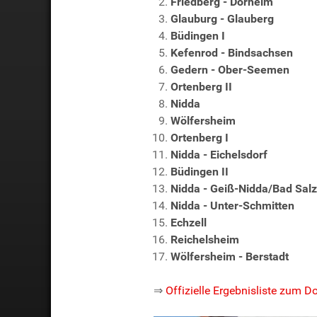
Friedberg - Dorheim
Glauburg - Glauberg
Büdingen I
Kefenrod - Bindsachsen
Gedern - Ober-Seemen
Ortenberg II
Nidda
Wölfersheim
Ortenberg I
Nidda - Eichelsdorf
Büdingen II
Nidda - Geiß-Nidda/Bad Sal
Nidda - Unter-Schmitten
Echzell
Reichelsheim
Wölfersheim - Berstadt
⇒
Offizielle Ergebnisliste zum 