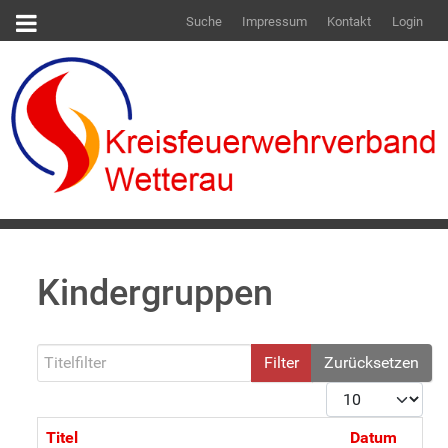
Suche
Impressum
Kontakt
Login
Kindergruppen
Titelfilter
Filter
Zurücksetzen
Anzeige #
Titel
Datum