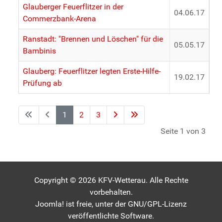
Glauberger Feuerflitzer in der
04.06.17
Commerzbank-Arena
Ranstadt: "Brennen und Löschen" für die
05.05.17
Bambinis
Glauberg: Feuerflitzer legten Erste-Hilfe-
19.02.17
Prüfung ab
1
2
3
Seite 1 von 3
Copyright © 2026 KFV-Wetterau. Alle Rechte
vorbehalten.
Joomla!
ist freie, unter der
GNU/GPL-Lizenz
veröffentlichte Software.