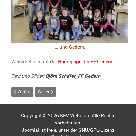
... und Gedern.
Weitere Bilder auf der
Homepage der FF Gedern.
Text und Bilder:
Björn Schäfer, FF Gedern
Vorheriger Beitrag: Unter-Schmitten: Grisus erhalten Leistungsab
Nächster Beitrag: Glauberger Feuerflitzer in der C
Zurück
Weiter
Copyright © 2026 KFV-Wetterau. Alle Rechte
vorbehalten.
Joomla!
ist freie, unter der
GNU/GPL-Lizenz