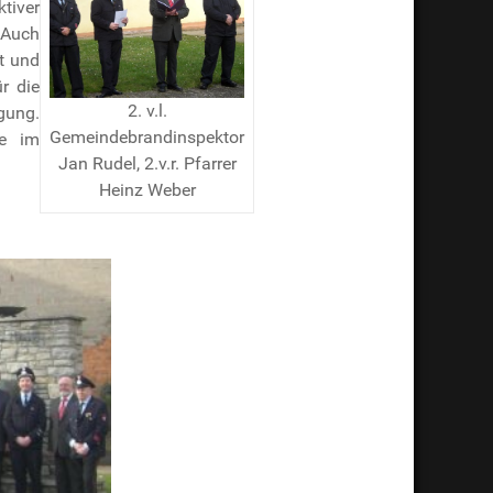
tiver
 Auch
t und
r die
2. v.l.
gung.
Gemeindebrandinspektor
de im
Jan Rudel, 2.v.r. Pfarrer
Heinz Weber