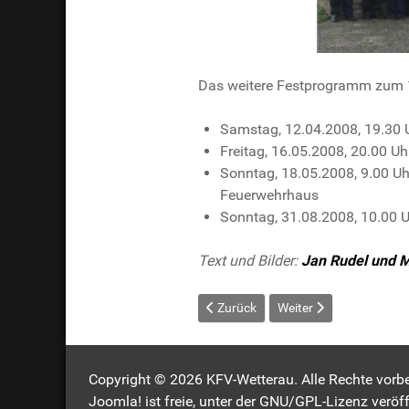
Das weitere Festprogramm zum 1
Samstag, 12.04.2008, 19.30 
Freitag, 16.05.2008, 20.00 U
Sonntag, 18.05.2008, 9.00 U
Feuerwehrhaus
Sonntag, 31.08.2008, 10.00 U
Text und Bilder:
Jan Rudel und M
Vorheriger Beitrag: Glauberg: Spen
Nächster Beitrag: Einl
Zurück
Weiter
Copyright © 2026 KFV-Wetterau. Alle Rechte vorbe
Joomla!
ist freie, unter der
GNU/GPL-Lizenz
veröff