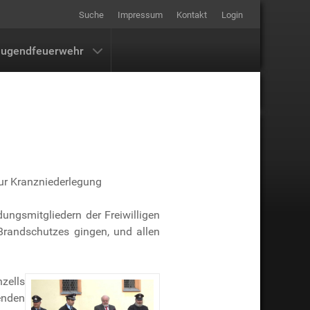
Suche
Impressum
Kontakt
Login
Jugendfeuerwehr
zur Kranzniederlegung
ungsmitgliedern der Freiwilligen
Brandschutzes gingen, und allen
zells
enden