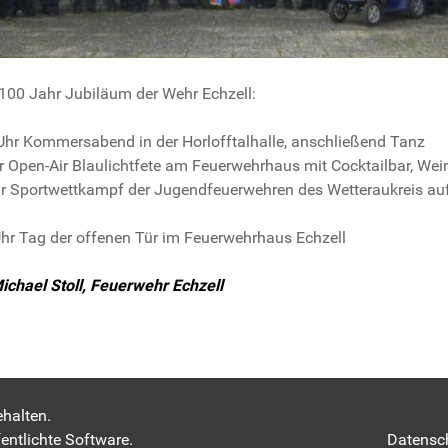
00 Jahr Jubiläum der Wehr Echzell:
Uhr Kommersabend in der Horlofftalhalle, anschließend Tanz
hr Open-Air Blaulichtfete am Feuerwehrhaus mit Cocktailbar, We
hr Sportwettkampf der Jugendfeuerwehren des Wetteraukreis au
hr Tag der offenen Tür im Feuerwehrhaus Echzell
ichael Stoll, Feuerwehr Echzell
denerlös von Glühweinparty zu Gunsten der JF
adung der Ehren- und Altersabteilung nach Ockstadt
halten.
entlichte Software.
Datensc