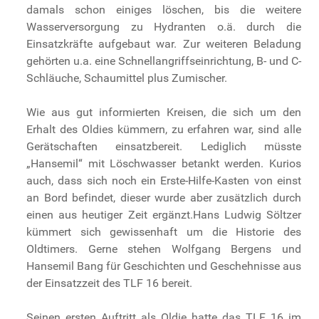
damals schon einiges löschen, bis die weitere
Wasserversorgung zu Hydranten o.ä. durch die
Einsatzkräfte aufgebaut war. Zur weiteren Beladung
gehörten u.a. eine Schnellangriffseinrichtung, B- und C-
Schläuche, Schaumittel plus Zumischer.
Wie aus gut informierten Kreisen, die sich um den
Erhalt des Oldies kümmern, zu erfahren war, sind alle
Gerätschaften einsatzbereit. Lediglich müsste
„Hansemil“ mit Löschwasser betankt werden. Kurios
auch, dass sich noch ein Erste-Hilfe-Kasten von einst
an Bord befindet, dieser wurde aber zusätzlich durch
einen aus heutiger Zeit ergänzt.Hans Ludwig Söltzer
kümmert sich gewissenhaft um die Historie des
Oldtimers. Gerne stehen Wolfgang Bergens und
Hansemil Bang für Geschichten und Geschehnisse aus
der Einsatzzeit des TLF 16 bereit.
Seinen ersten Auftritt als Oldie hatte das TLF 16 im