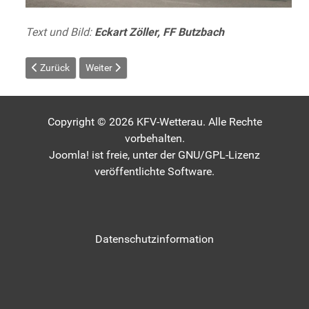
Text und Bild:
Eckart Zöller, FF Butzbach
Vorheriger Beitrag: Butzbach: Drei Generationen TLF in Szene ges
Nächster Beitrag: FF Ortenberg-Bergheim: neuer M
Zurück
Weiter
Copyright © 2026 KFV-Wetterau. Alle Rechte
vorbehalten.
Joomla!
ist freie, unter der
GNU/GPL-Lizenz
veröffentlichte Software.
Datenschutzinformation