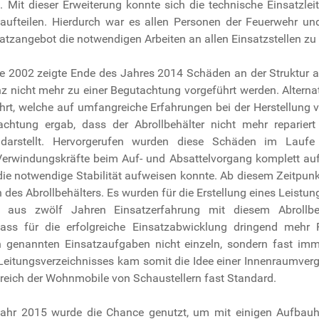
zt. Mit dieser Erweiterung konnte sich die technische Einsatzle
aufteilen. Hierdurch war es allen Personen der Feuerwehr u
tzangebot die notwendigen Arbeiten an allen Einsatzstellen zu 
e 2002 zeigte Ende des Jahres 2014 Schäden an der Struktur a
z nicht mehr zu einer Begutachtung vorgeführt werden. Alternat
rt, welche auf umfangreiche Erfahrungen bei der Herstellung v
chtung ergab, dass der Abrollbehälter nicht mehr reparie
n darstellt. Hervorgerufen wurden diese Schäden im Lauf
n Verwindungskräfte beim Auf- und Absattelvorgang komplett au
ht die notwendige Stabilität aufweisen konnte. Ab diesem Zeitpun
 des Abrollbehälters. Es wurden für die Erstellung eines Leistu
e aus zwölf Jahren Einsatzerfahrung mit diesem Abrollbe
 dass für die erfolgreiche Einsatzabwicklung dringend mehr 
n genannten Einsatzaufgaben nicht einzeln, sondern fast imm
 Leitungsverzeichnisses kam somit die Idee einer Innenraumve
 Bereich der Wohnmobile von Schaustellern fast Standard.
ahr 2015 wurde die Chance genutzt, um mit einigen Aufbauher