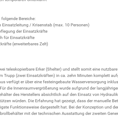
n folgende Bereiche:
n Einsatzleitung / Krisenstab (max. 10 Personen)
flegung der Einsatzkräfte
 für Einsatzkräfte
kräfte (erweiterbares Zelt)
wei teleskopierbare Erker (Shelter) und stellt somit eine nutzba
 Trupp (zwei Einsatzkräften) in ca. zehn Minuten komplett aufg
s verfügt er über eine festeingebaute Wasserversorgung inklu
 Für die Innenraumvergrößerung wurde aufgrund der langjährige
ehälter des Herstellers absichtlich auf den Einsatz von Hydrauli
ützen würden. Die Erfahrung hat gezeigt, dass der manuelle Betr
ste Funktionsweise dargestellt hat. Bei der Konzeption und de
Abrollbehälter mit der technischen Ausstattung der zweiten Gen