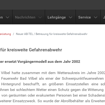
en
Nachrichten
Lehrgänge
Service
srüstung
Neuer AB-TEL / Betreuung für kreisweite Gefahrenabwehr
für kreisweite Gefahrenabwehr
ter ersetzt Vorgängermodell aus dem Jahr 2002
Vilbel hatte zusammen mit dem Wetteraukreis im Jahre 2002 
r Feuerwehr Bad Vilbel als einer der Schwerpunktfeuerwehren d
Hintergrund beschafft, an größeren Einsatzstellen eine sch
 ihnen bei schlechtem Wetter einen Schutz gegen die Witterung 
ng von geräumten oder evakuierten Personen bei einer Schadens
weiterer Einsatzzweck. So wurde der Abrollbehälter als Erwei