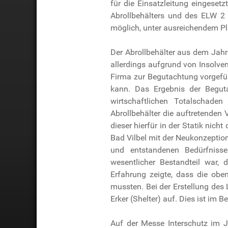
für die Einsatzleitung eingeset
Abrollbehälters und des ELW 2 
möglich, unter ausreichendem Pla
Der Abrollbehälter aus dem Jahr
allerdings aufgrund von Insolven
Firma zur Begutachtung vorgefüh
kann. Das Ergebnis der Beguta
wirtschaftlichen Totalschade
Abrollbehälter die auftretende
dieser hierfür in der Statik nic
Bad Vilbel mit der Neukonzeption
und entstandenen Bedürfniss
wesentlicher Bestandteil war,
Erfahrung zeigte, dass die obe
mussten. Bei der Erstellung des
Erker (Shelter) auf. Dies ist im
Auf der Messe Interschutz im J