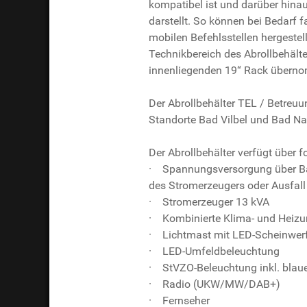
kompatibel ist und darüber hina
darstellt. So können bei Bedarf
mobilen Befehlsstellen hergeste
Technikbereich des Abrollbehälte
innenliegenden 19“ Rack übernom
Der Abrollbehälter TEL / Betreuu
Standorte Bad Vilbel und Bad N
Der Abrollbehälter verfügt über 
· Spannungsversorgung über Bat
des Stromerzeugers oder Ausfall
· Stromerzeuger 13 kVA
· Kombinierte Klima- und Heiz
· Lichtmast mit LED-Scheinwerf
· LED-Umfeldbeleuchtung
· StVZO-Beleuchtung inkl. blaue
· Radio (UKW/MW/DAB+)
· Fernseher