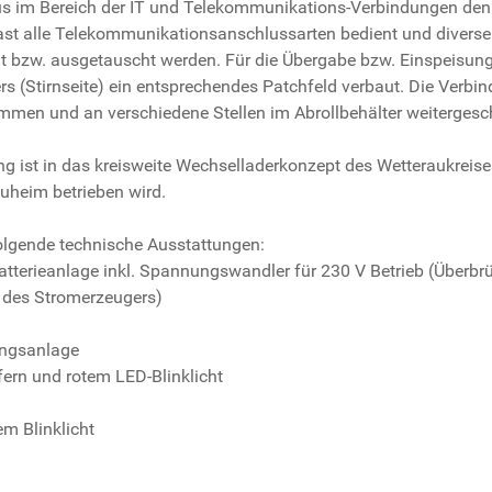
us im Bereich der IT und Telekommunikations-Verbindungen den 
 fast alle Telekommunikationsanschlussarten bedient und divers
llt bzw. ausgetauscht werden. Für die Übergabe bzw. Einspeisun
rs (Stirnseite) ein entsprechendes Patchfeld verbaut. Die Verb
men und an verschiedene Stellen im Abrollbehälter weitergescha
ng ist in das kreisweite Wechselladerkonzept des Wetteraukreises
auheim betrieben wird.
folgende technische Ausstattungen:
terieanlage inkl. Spannungswandler für 230 V Betrieb (Überbr
 des Stromerzeugers)
ungsanlage
ern und rotem LED-Blinklicht
m Blinklicht