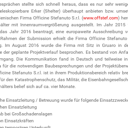
esprächen stellte sich schnell heraus, dass es nur sehr wenig
leskopierbare Erker (Shelter) überhaupt anbieten bzw. umse
ienischen Firma Officine Stefanuto S.r.l. (
www.offstef.com
) he
älter mit Innenraumvergrößerung ausgestellt. Im Jahr 2015 
 das Jahr 2016 beantragt, eine europaweite Ausschreibung v
m Rahmen der Submission erhielt die Firma Officine Stefanuto
ng. Im August 2016 wurde die Firma mit Sitz in Gruaro in d
 der geplante Projektverlauf besprochen. Es bestand von Anfa
 Umgang. Die Kommunikation fand in Deutsch und teilweise in
ma für die notwendigen Baubesprechungen und der Projektübe
icine Stefanuto S.r.l. ist in ihrem Produktionsbereich relativ bre
r den Katastrophenschutz, das Militär, die Eisenbahngesellschaft
älters belief sich auf ca. vier Monate.
he Einsatzleitung / Betreuung wurde für folgende Einsatzzwecke 
chen Einsatzleitung
tab bei Großschadenslagen
n Einsatzkräften
hen temporären Unterkunft