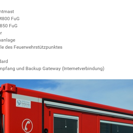
htmast
M800 FuG
850 FuG
r
nanlage
lle des Feuerwehrstützpunktes
dard
empfang und Backup Gateway (Internetverbindung)