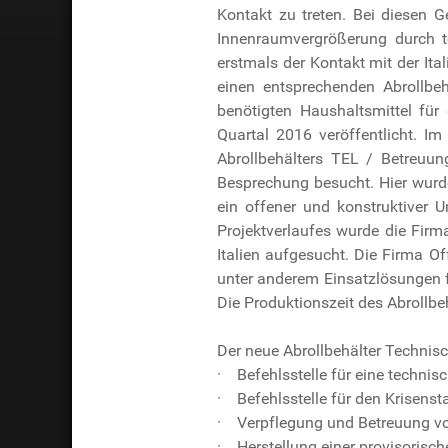
Kontakt zu treten. Bei diesen G
Innenraumvergrößerung durch te
erstmals der Kontakt mit der Ital
einen entsprechenden Abrollbeh
benötigten Haushaltsmittel für
Quartal 2016 veröffentlicht. I
Abrollbehälters TEL / Betreuu
Besprechung besucht. Hier wurde
ein offener und konstruktiver
Projektverlaufes wurde die Fir
Italien aufgesucht. Die Firma Off
unter anderem Einsatzlösungen fü
Die Produktionszeit des Abrollbeh
Der neue Abrollbehälter Technisc
· Befehlsstelle für eine technis
· Befehlsstelle für den Krisens
· Verpflegung und Betreuung vo
· Herstellung einer provisorisc