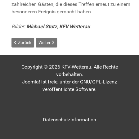
zahlreichen Gästen, die dieses Treffen erneut zu einem
besonderen Ereignis gemacht haben.
Bilder:
Michael Stotz, KFV Wetterau
Vorheriger Beitrag: Florstadt: Nachruf für Alwin Kneiske
Nächster Beitrag: Gespür für Handpuppenspiel
Zurück
Weiter
Copyright © 2026 KFV-Wetterau. Alle Rechte
vorbehalten.
Joomla!
ist freie, unter der
GNU/GPL-Lizenz
veröffentlichte Software.
Datenschutzinformation