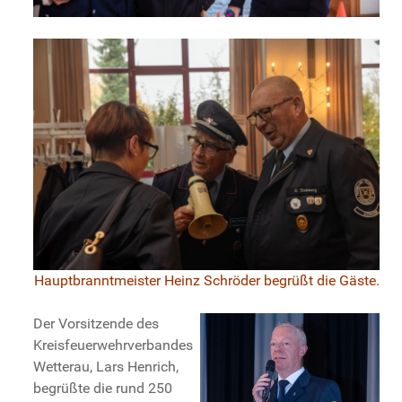
Hauptbranntmeister Heinz Schröder begrüßt die Gäste.
Der Vorsitzende des
Kreisfeuerwehrverbandes
Wetterau, Lars Henrich,
begrüßte die rund 250