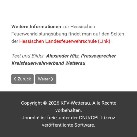
Weitere Informationen
zur Hessischen
Feuerwehrleistungsübung findet man auf den Seiten
der
Hessischen Landesfeuerwehrschule (Link)
.
Text und Bilder:
Alexander Hitz, Pressesprecher
Kreisfeuerwehrverband Wetterau
Vorheriger Beitrag: Moritz Otto als neuer Organisatorischer Leite
Nächster Beitrag: Bewegender Abschied für Matthias
Zurück
Weiter
Copyright © 2026 KFV-Wetterau. Alle Rechte
vorbehalten.
Joomla!
ist freie, unter der
GNU/GPL-Lizenz
veröffentlichte Software.