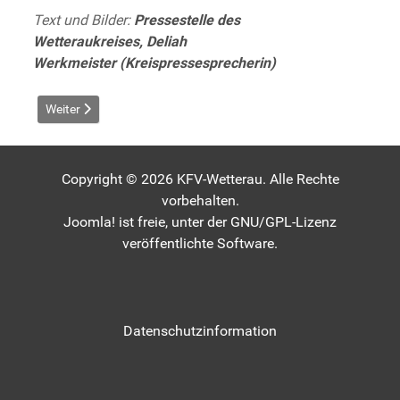
Text und Bilder:
Pressestelle des
Wetteraukreises, Deliah
Werkmeister (Kreispressesprecherin)
Nächster Beitrag: Feuerwehren Friedberg/Dorheim und Wölfers
Weiter
Copyright © 2026 KFV-Wetterau. Alle Rechte
vorbehalten.
Joomla!
ist freie, unter der
GNU/GPL-Lizenz
veröffentlichte Software.
Datenschutzinformation