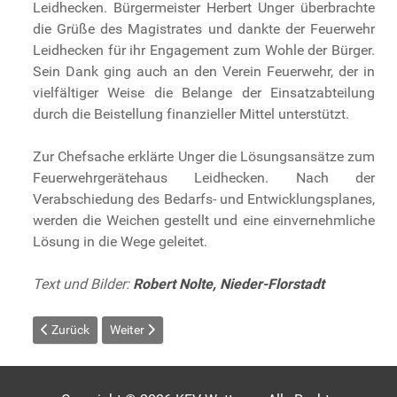
Leidhecken. Bürgermeister Herbert Unger überbrachte
die Grüße des Magistrates und dankte der Feuerwehr
Leidhecken für ihr Engagement zum Wohle der Bürger.
Sein Dank ging auch an den Verein Feuerwehr, der in
vielfältiger Weise die Belange der Einsatzabteilung
durch die Beistellung finanzieller Mittel unterstützt.
Zur Chefsache erklärte Unger die Lösungsansätze zum
Feuerwehrgerätehaus Leidhecken. Nach der
Verabschiedung des Bedarfs- und Entwicklungsplanes,
werden die Weichen gestellt und eine einvernehmliche
Lösung in die Wege geleitet.
Text und Bilder:
Robert Nolte, Nieder-Florstadt
Vorheriger Beitrag: Bezirksverband Hessen-Darmstadt tagte in L
Nächster Beitrag: Reichelsheim: Michael Paulencu is
Zurück
Weiter