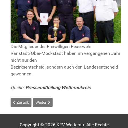
Die Mitglieder der Freiwilligen Feuerwehr
Ranstadt/Ober-Mockstadt haben im vergangenen Jahr
nicht nur den
Bezirksentscheid, sondern auch den Landesentscheid
gewonnen.
Quelle:
Pressemitteilung Wetteraukreis
Vorheriger Beitrag: Feuerwehr Ober-Mockstadt erneut Hessenmei
Nächster Beitrag: RP veranstaltet Feuerwehr-Bezirks
Zurück
Weiter
Copyright © 2026 KFV-Wetterau. Alle Rechte