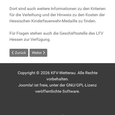
Dort sind auch weitere Informationen zu den Kriterien
für die Verleihung und der Hinweis zu den Kosten der
Hessischen Kinderfeuerwehr-Medaille zu finden.
Für Fragen stehen auch die Geschäftsstelle des LFV
Hessen zur Verfügung.
Vorheriger Beitrag: Kinderfeuerwehr in Echzell gegründet
Nächster Beitrag: Flammbinis Nieder Weisel werden 
Zurück
Weiter
Copyright © 2026 KFV-Wetterau. Alle Rechte
vorbehalten.
Joomla!
ist freie, unter der
GNU/GPL-Lizenz
veröffentlichte Software.