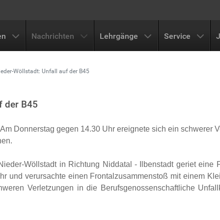
en
Nachrichten
Lehrgänge
Service
eder-Wöllstadt: Unfall auf der B45
f der B45
 Am Donnerstag gegen 14.30 Uhr ereignete sich ein schwerer Ve
nen.
ieder-Wöllstadt in
Richtung
Niddatal - Ilbenstadt geriet eine
hr und verursachte einen Frontalzusammenstoß mit einem Kl
eren Verletzungen in die Berufsgenossenschaftliche Unfallkli