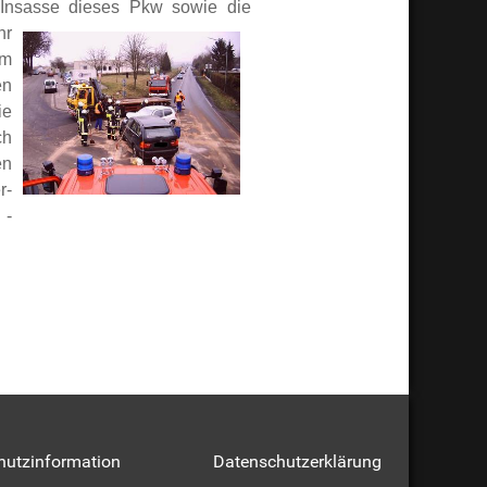
 Insasse dieses Pkw sowie die
hr
um
en
ie
ch
en
r-
 -
hutzinformation
Datenschutzerklärung