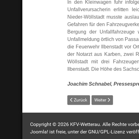
In den Kleinwagen fuhr infol
Unfallverursacherin erlitten le
Nieder-Wöllstadt musste auslau
Gefahren für den Fahrzeugverke
Bergung der Unfallfahrzeuge 
Unfallmeldung örtlich von Passa
die Feuerwehr Ilbenstadt vor Ort
der Notarzt aus Karben, zwei R
Wöllstadt mit drei Fahrzeuge
Ilbenstadt. Die Höhe des Sachsc
Joachim Schnabel, Pressespre
Vorheriger Beitrag: Einsatzserie in 
Nächster Beitrag: Lißb
Zurück
Weiter
Copyright © 2026 KFV-Wetterau. Alle Rechte vorbe
Joomla!
ist freie, unter der
GNU/GPL-Lizenz
veröff