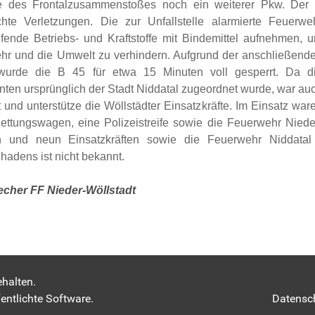
ge des Frontalzusammenstoßes noch ein
weiterer Pkw. Der
ichte Verletzungen. Die zur
Unfallstelle alarmierte Feuerwe
fende Betriebs- und Kraftstoffe mit Bindemittel aufnehmen, 
hr und die Umwelt zu verhindern. Aufgrund der anschließend
wurde die B 45 für etwa 15 Minuten voll gesperrt. Da d
nten ursprünglich der Stadt Niddatal zugeordnet wurde, war au
 und unterstütze die Wöllstädter Einsatzkräfte.
Im Einsatz war
ettungswagen, eine Polizeistreife sowie die Feuerwehr Niede
n und neun Einsatzkräften sowie die Feuerwehr Niddatal
hadens ist nicht bekannt.
cher FF Nieder-Wöllstadt
Rodheim
erg: Großbrand auf dem Gelände eines Autohauses
halten.
entlichte Software.
Datensc