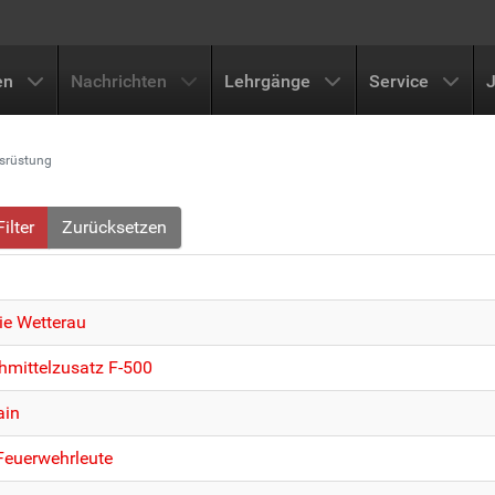
en
Nachrichten
Lehrgänge
Service
srüstung
Filter
Zurücksetzen
ie Wetterau
hmittelzusatz F-500
ain
Feuerwehrleute