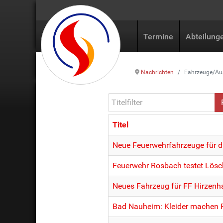
Termine
Abteilung
Nachrichten
Fahrzeuge/Au
Titelfilter
Titel
Beiträge
Neue Feuerwehrfahrzeuge für d
Feuerwehr Rosbach testet Lösc
Neues Fahrzeug für FF Hirzenh
Bad Nauheim: Kleider machen 