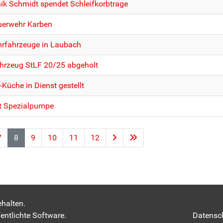
ik Schmidt spendet Schleifkorbtrage
euerwehr Karben
hrfahrzeuge in Laubach
ahrzeug StLF 20/25 abgeholt
üche in Dienst gestellt
rt Spezialpumpe
7
8
9
10
11
12
halten.
entlichte Software.
Datensc