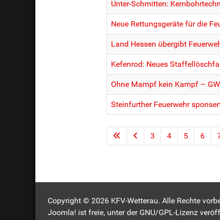
Unter-Schmitten: Kernbohrtechn
Neue Rettungsgeräte für die F
Land Hessen übergibt Feuerwe
Kefenrod: Neues Staffellöschf
Ohne Mampf kein Kampf – GW-K
Steinfurther Feuerwehr sponse
3
4
5
6
Copyright © 2026 KFV-Wetterau. Alle Rechte vorbe
Joomla!
ist freie, unter der
GNU/GPL-Lizenz
veröff