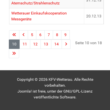
31.12.13
Atemschutz/Strahlenschutz
Wetterauer Einkaufskooperation
20.12.13
Messgeräte
5
6
7
8
9
Seite 10 von 18
10
11
12
13
14
Copyright © 2026 KFV-Wetterau. Alle Rechte
vorbehalten.
Joomla!
ist freie, unter der
GNU/GPL-Lizenz
veröffentlichte Software.