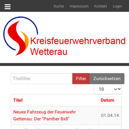
Suche
Impressum
Kontakt
Login
Titelfilter
Filter
Zurücksetzen
Anzeige #
Titel
Datum
Beiträge
Neues Fahrzeug der Feuerwehr
01.04.14
Gettenau: Der "Panther 8x8"